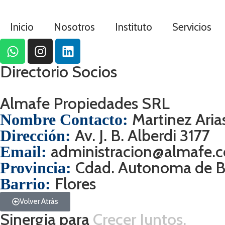
Inicio
Nosotros
Instituto
Servicios
Directorio Socios
Almafe Propiedades SRL
Martinez Aria
Nombre Contacto:
Av. J. B. Alberdi 3177
Dirección:
administracion@almafe.c
Email:
Cdad. Autonoma de Bs
Provincia:
Flores
Barrio:
Volver Atrás
Sinergia para
Crecer Juntos.