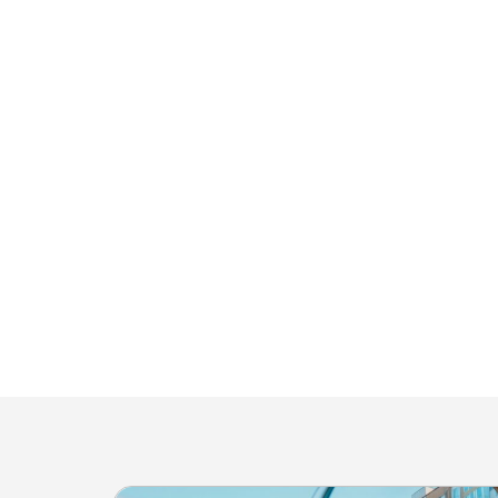
¡Únase y sea
Inmobiliaria Argen