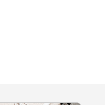
!
or! La Cámara
es y le acompaña en