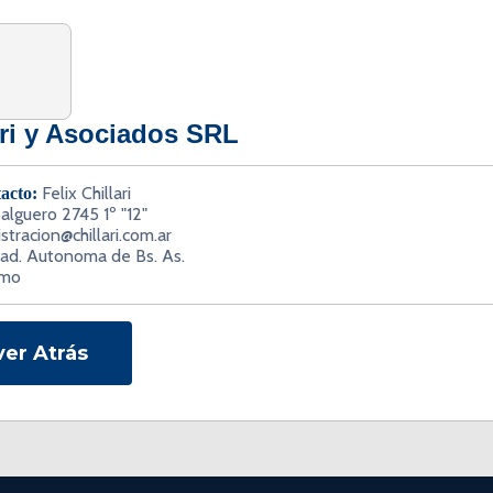
ari y Asociados SRL
Felix Chillari
acto:
 Salguero 2745 1º "12"
stracion@chillari.com.ar
ad. Autonoma de Bs. As.
rmo
ver Atrás