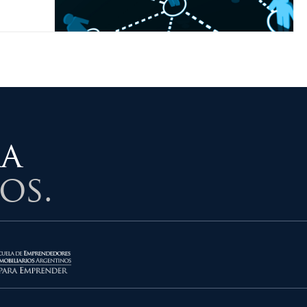
ra
os.