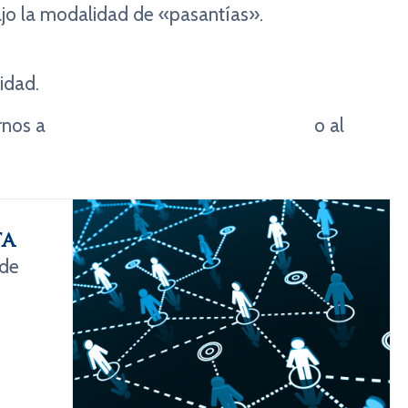
ajo la modalidad de «pasantías».
idad.
irnos a
departamentolaboral@cia.org.ar
o al
ta
 de